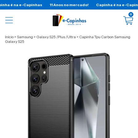
 é na e-Capinhas
11 Anos no mercado!
Capinha é na e-Capinhas
0
Início
>
Samsung
>
Galaxy S25 /Plus /Ultra
>
Capinha Tpu Carbon Samsung
Galaxy S25