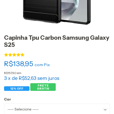
Capinha Tpu Carbon Samsung Galaxy
S25
R$138,95
com
Pix
R$157,90 em
3
x de
R$52,63
sem juros
FRETE
12% OFF
GRÁTIS
Cor