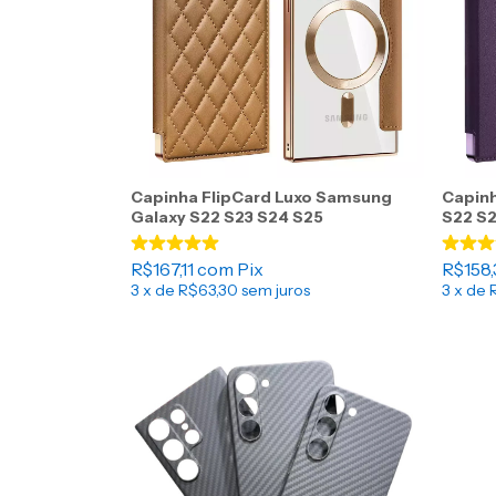
Capinha FlipCard Luxo Samsung
Capinh
Galaxy S22 S23 S24 S25
S22 S2
R$167,11
com
Pix
R$158,
3
x de
R$63,30
sem juros
3
x de