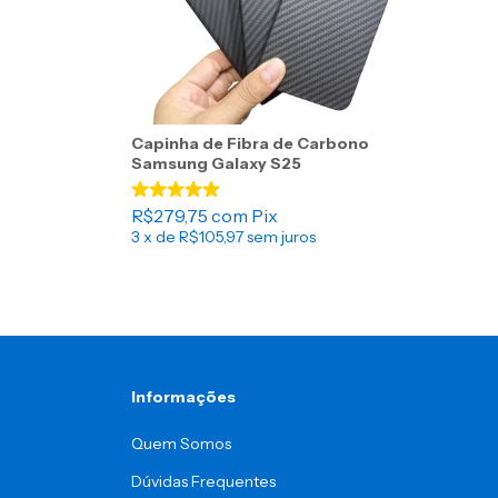
Capinha de Fibra de Carbono
Samsung Galaxy S25
R$279,75
com
Pix
3
x de
R$105,97
sem juros
Informações
Quem Somos
Dúvidas Frequentes