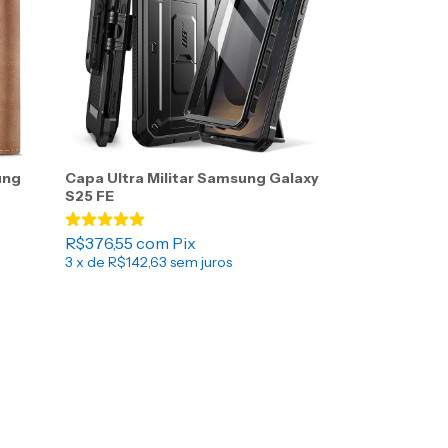
ung
Capa Ultra Militar Samsung Galaxy
S25 FE
R$376,55
com
Pix
3
x de
R$142,63
sem juros