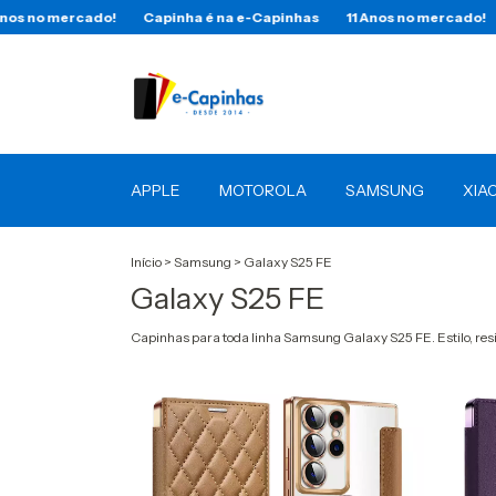
 no mercado!
Capinha é na e-Capinhas
11 Anos no mercado!
C
APPLE
MOTOROLA
SAMSUNG
XIA
Início
>
Samsung
>
Galaxy S25 FE
Galaxy S25 FE
Capinhas para toda linha Samsung Galaxy S25 FE. Estilo, re