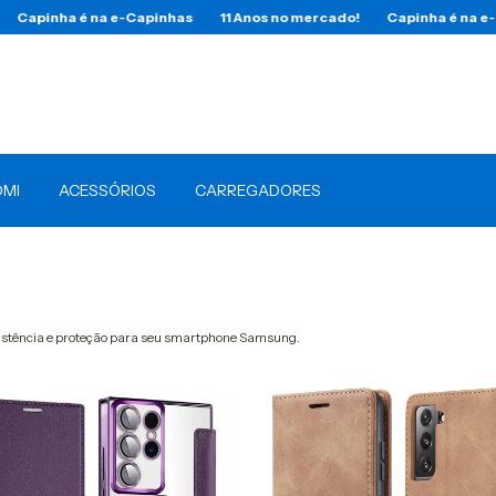
apinha é na e-Capinhas
11 Anos no mercado!
Capinha é na e-Cap
OMI
ACESSÓRIOS
CARREGADORES
sistência e proteção para seu smartphone Samsung.