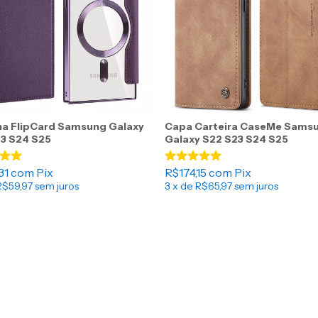
a FlipCard Samsung Galaxy
Capa Carteira CaseMe Sams
3 S24 S25
Galaxy S22 S23 S24 S25
31
com
Pix
R$174,15
com
Pix
R$59,97
sem juros
3
x de
R$65,97
sem juros