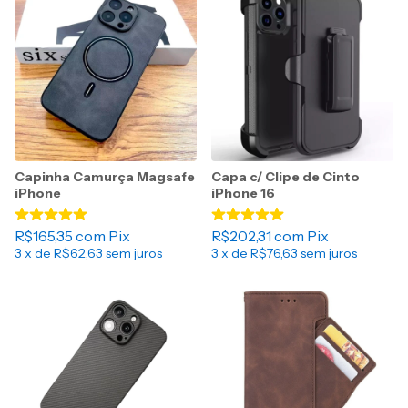
Capinha Camurça Magsafe
Capa c/ Clipe de Cinto
iPhone
iPhone 16
R$165,35
com
Pix
R$202,31
com
Pix
3
x de
R$62,63
sem juros
3
x de
R$76,63
sem juros