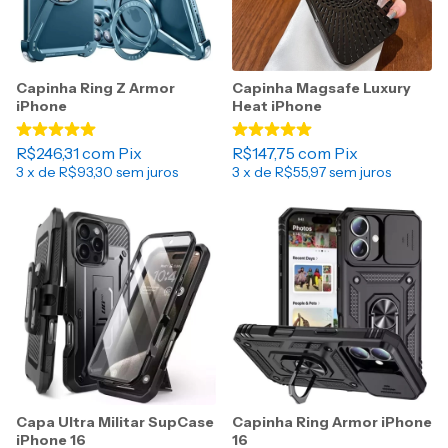
Capinha Ring Z Armor
Capinha Magsafe Luxury
iPhone
Heat iPhone
R$246,31
com
Pix
R$147,75
com
Pix
3
x de
R$93,30
sem juros
3
x de
R$55,97
sem juros
Capa Ultra Militar SupCase
Capinha Ring Armor iPhone
iPhone 16
16