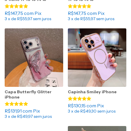
R$147,75
com
Pix
R$147,75
com
Pix
3
x de
R$55,97
sem juros
3
x de
R$55,97
sem juros
Capa Butterfly Glitter
Capinha Smiley iPhone
iPhone
R$130,15
com
Pix
R$131,91
com
Pix
3
x de
R$49,30
sem juros
3
x de
R$49,97
sem juros