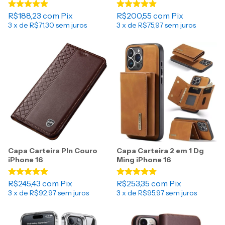
R$188,23
com
Pix
R$200,55
com
Pix
3
x de
R$71,30
sem juros
3
x de
R$75,97
sem juros
Capa Carteira Pln Couro
Capa Carteira 2 em 1 Dg
iPhone 16
Ming iPhone 16
R$245,43
com
Pix
R$253,35
com
Pix
3
x de
R$92,97
sem juros
3
x de
R$95,97
sem juros