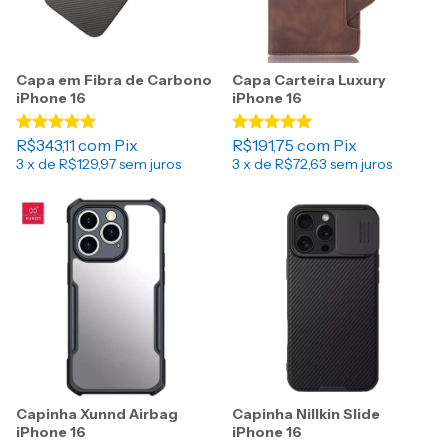
Capa em Fibra de Carbono
Capa Carteira Luxury
iPhone 16
iPhone 16
R$343,11
com
Pix
R$191,75
com
Pix
3
x de
R$129,97
sem juros
3
x de
R$72,63
sem juros
Capinha Xunnd Airbag
Capinha Nillkin Slide
iPhone 16
iPhone 16