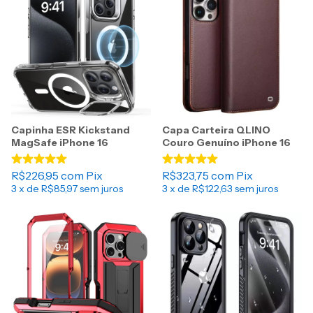
Capinha ESR Kickstand
Capa Carteira QLINO
MagSafe iPhone 16
Couro Genuíno iPhone 16
R$226,95
com
Pix
R$323,75
com
Pix
3
x de
R$85,97
sem juros
3
x de
R$122,63
sem juros