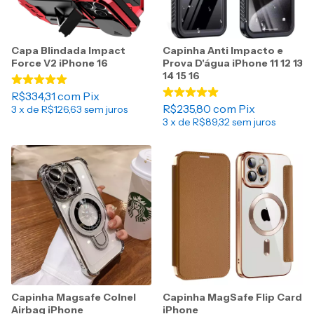
Capa Blindada Impact
Capinha Anti Impacto e
Force V2 iPhone 16
Prova D'água iPhone 11 12 13
14 15 16
R$334,31
com
Pix
R$235,80
com
Pix
3
x de
R$126,63
sem juros
3
x de
R$89,32
sem juros
Capinha Magsafe Colnel
Capinha MagSafe Flip Card
Airbag iPhone
iPhone