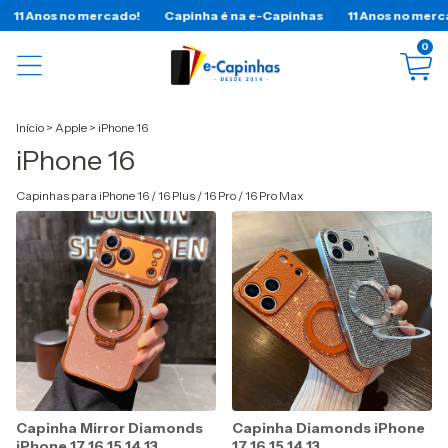
s no mercado!
Capinha é na e-Capinhas
11 Anos no mercado!
0
Início
>
Apple
>
iPhone 16
iPhone 16
Capinhas para iPhone 16 / 16 Plus / 16 Pro / 16 Pro Max
Capinha Mirror Diamonds
Capinha Diamonds iPhone
iPhone 17 16 15 14 13
17 16 15 14 13