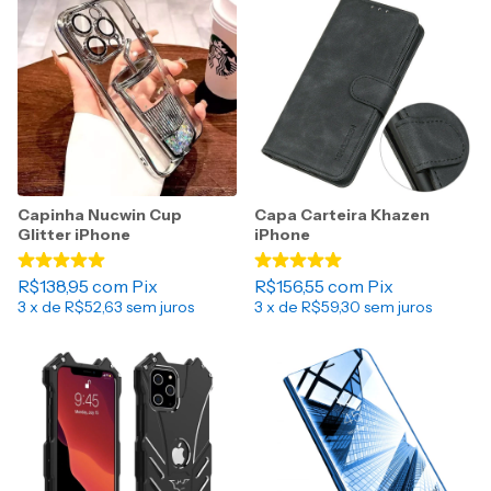
Capinha Nucwin Cup
Capa Carteira Khazen
Glitter iPhone
iPhone
R$138,95
com
Pix
R$156,55
com
Pix
3
x de
R$52,63
sem juros
3
x de
R$59,30
sem juros