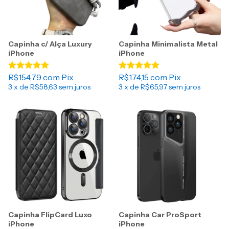
Capinha c/ Alça Luxury
Capinha Minimalista Metal
iPhone
iPhone
R$154,79
com
Pix
R$174,15
com
Pix
3
x de
R$58,63
sem juros
3
x de
R$65,97
sem juros
Capinha FlipCard Luxo
Capinha Car ProSport
iPhone
iPhone