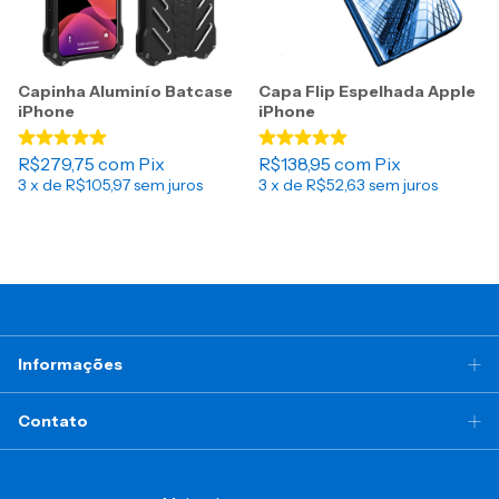
Capinha Aluminío Batcase
Capa Flip Espelhada Apple
iPhone
iPhone
R$279,75
com
Pix
R$138,95
com
Pix
3
x de
R$105,97
sem juros
3
x de
R$52,63
sem juros
Informações
Contato