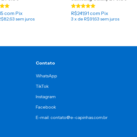
15
com
Pix
R$241,91
com
Pix
R$82,63
sem juros
3
x de
R$91,63
sem juros
Contato
WhatsApp
TikTok
Instagram
Facebook
E-mail:
contato@e-capinhas.com.br