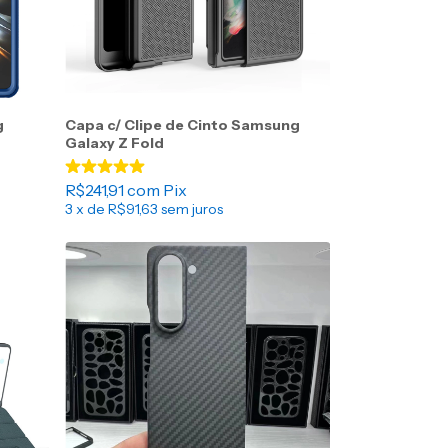
g
Capa c/ Clipe de Cinto Samsung
Galaxy Z Fold
R$241,91
com
Pix
3
x de
R$91,63
sem juros