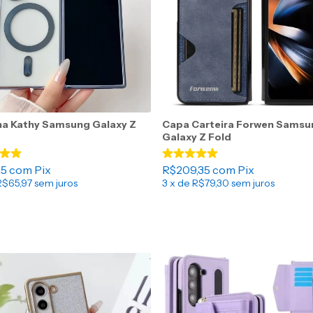
a Kathy Samsung Galaxy Z
Capa Carteira Forwen Samsu
Galaxy Z Fold
15
com
Pix
R$209,35
com
Pix
R$65,97
sem juros
3
x de
R$79,30
sem juros