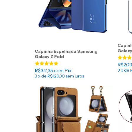
Capinh
Galaxy
Capinha Espelhada Samsung
Galaxy Z Fold
R$209
R$341,35
com
Pix
3
x de
3
x de
R$129,30
sem juros