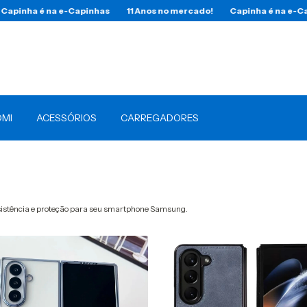
a e-Capinhas
11 Anos no mercado!
Capinha é na e-Capinhas
1
OMI
ACESSÓRIOS
CARREGADORES
esistência e proteção para seu smartphone Samsung.