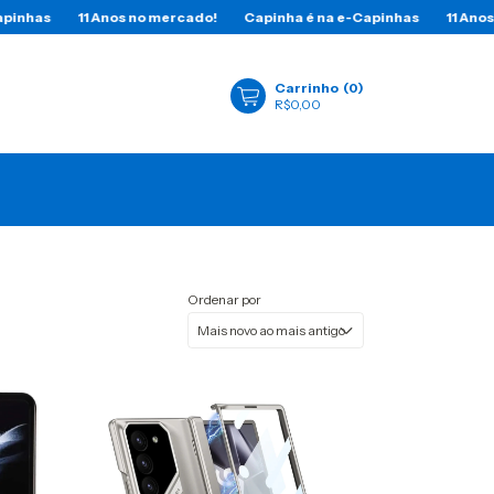
1 Anos no mercado!
Capinha é na e-Capinhas
11 Anos no mercado
Carrinho
(
0
)
R$0,00
Ordenar por