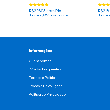
R$226,95
com
Pix
R$218,
3
x de
R$85,97
sem juros
3
x de
Informações
Quem Somos
Dúvidas Frequentes
Termos e Políticas
Trocas e Devoluções
Política de Privacidade