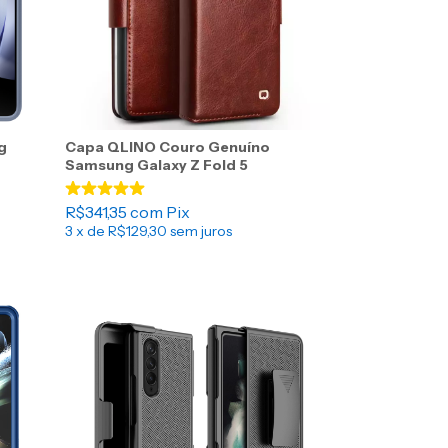
g
Capa QLINO Couro Genuíno
Samsung Galaxy Z Fold 5
R$341,35
com
Pix
3
x de
R$129,30
sem juros