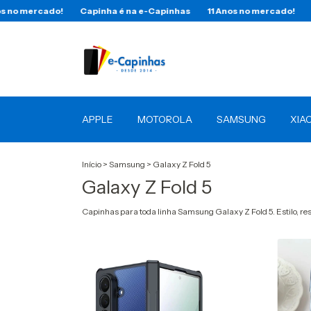
o!
Capinha é na e-Capinhas
11 Anos no mercado!
Capinha é n
APPLE
MOTOROLA
SAMSUNG
XIA
Início
>
Samsung
>
Galaxy Z Fold 5
Galaxy Z Fold 5
Capinhas para toda linha Samsung Galaxy Z Fold 5. Estilo, r