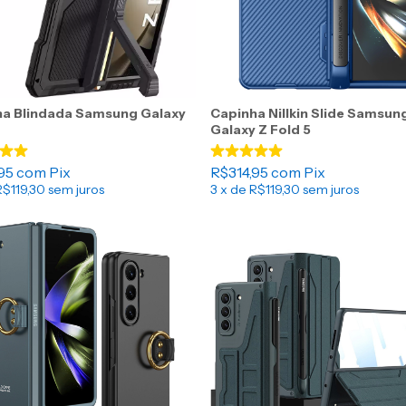
ha Blindada Samsung Galaxy
Capinha Nillkin Slide Samsun
Galaxy Z Fold 5
,95
com
Pix
R$314,95
com
Pix
R$119,30
sem juros
3
x de
R$119,30
sem juros