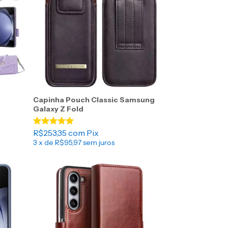
Capinha Pouch Classic Samsung
Galaxy Z Fold
R$253,35
com
Pix
3
x de
R$95,97
sem juros