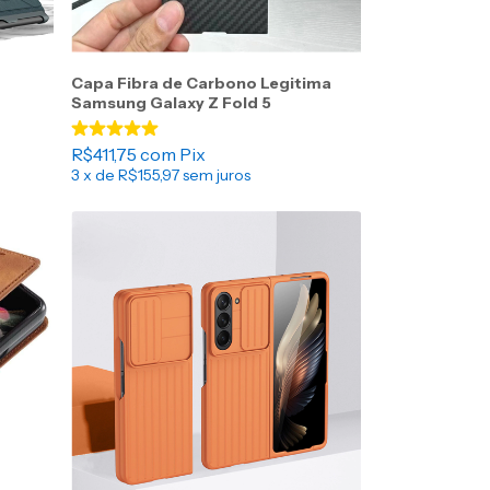
Capa Fibra de Carbono Legitima
Samsung Galaxy Z Fold 5
R$411,75
com
Pix
3
x de
R$155,97
sem juros