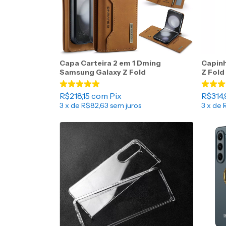
Capa Carteira 2 em 1 Dming
Capin
Samsung Galaxy Z Fold
Z Fold
R$218,15
com
Pix
R$314
3
x de
R$82,63
sem juros
3
x de