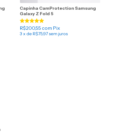
ng
Capinha CamProtection Samsung
Galaxy Z Fold 5
R$200,55
com
Pix
3
x de
R$75,97
sem juros
n