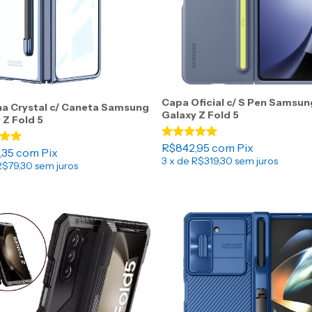
Capa Oficial c/ S Pen Samsun
a Crystal c/ Caneta Samsung
Galaxy Z Fold 5
 Z Fold 5
R$842,95
com
Pix
,35
com
Pix
3
x de
R$319,30
sem juros
R$79,30
sem juros