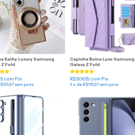
ha Kathy Luxury Samsung
Capinha Bolsa Luxo Samsung
 Z Fold
Galaxy Z Fold
15
com
Pix
R$306,15
com
Pix
R$65,97
sem juros
3
x de
R$115,97
sem juros