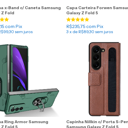
ha x-Band c/ Caneta Samsung
Capa Carteira Forwen Samsu
 Z Fold
Galaxy Z Fold 5
,15
com
Pix
R$235,75
com
Pix
R$99,30
sem juros
3
x de
R$89,30
sem juros
ha Ring Armor Samsung
Capinha Nillkin c/ Porta S-Pe
 Z Fold 5
Samsung Galaxy Z Fold 5