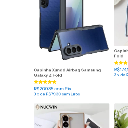
Capinh
Fold
R$174,
Capinha Xundd Airbag Samsung
3
x de
Galaxy Z Fold
R$209,35
com
Pix
3
x de
R$79,30
sem juros