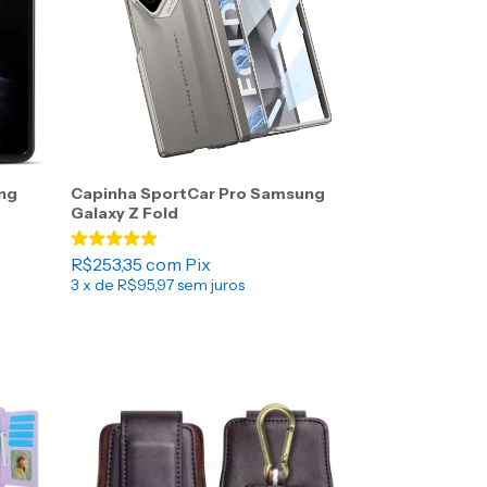
ng
Capinha SportCar Pro Samsung
Galaxy Z Fold
R$253,35
com
Pix
3
x de
R$95,97
sem juros