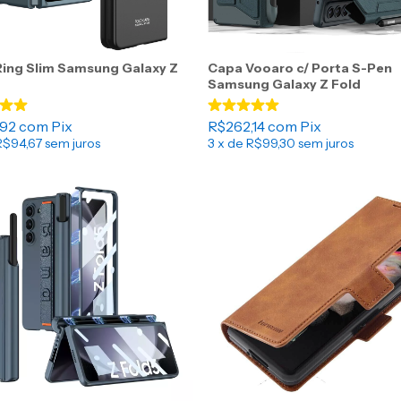
ing Slim Samsung Galaxy Z
Capa Vooaro c/ Porta S-Pen
Samsung Galaxy Z Fold
,92
com
Pix
R$262,14
com
Pix
R$94,67
sem juros
3
x de
R$99,30
sem juros