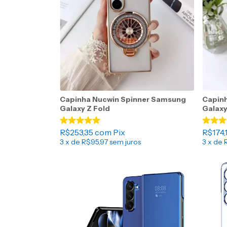
Capinha Nucwin Spinner Samsung
Capin
Galaxy Z Fold
Galaxy
R$253,35
com
Pix
R$174,
3
x de
R$95,97
sem juros
3
x de