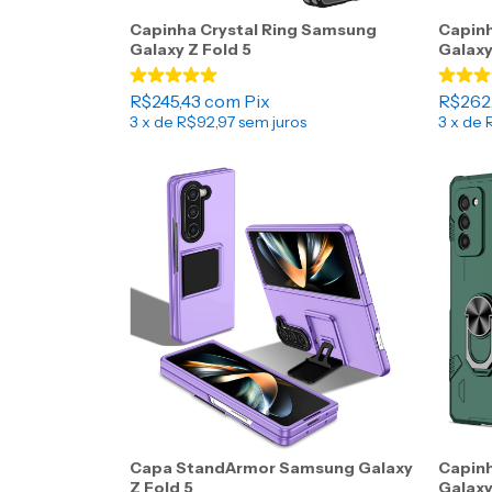
Capinha Crystal Ring Samsung
Capin
Galaxy Z Fold 5
Galaxy
R$245,43
com
Pix
R$262
3
x de
R$92,97
sem juros
3
x de
Capa StandArmor Samsung Galaxy
Capin
Z Fold 5
Galaxy