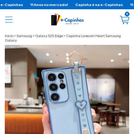
 no mercado!
Capinha é na e-Capinhas
11 Anos no mercado!
C
0
Início
>
Samsung
>
Galaxy S25 Edge
>
Capinha Lovecom Heart Samsung
Galaxy