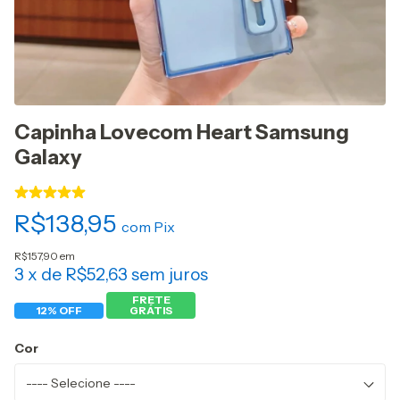
Capinha Lovecom Heart Samsung
Galaxy
R$138,95
com
Pix
R$157,90 em
3
x de
R$52,63
sem juros
FRETE
12% OFF
GRÁTIS
Cor