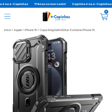
apinhas
11 Anos no mercado!
Capinha é na e-Capinhas
11 Ano
0
Início
>
Apple
>
iPhone 15
>
Capa MagSafe Militar Extreme iPhone 15