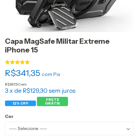
Capa MagSafe Militar Extreme
iPhone 15
R$341,35
com
Pix
R$387,90 em
3
x de
R$129,30
sem juros
FRETE
12% OFF
GRÁTIS
Cor