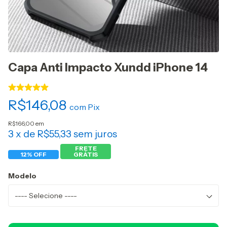
Capa Anti Impacto Xundd iPhone 14
R$146,08
com
Pix
R$166,00 em
3
x de
R$55,33
sem juros
FRETE
12% OFF
GRÁTIS
Modelo